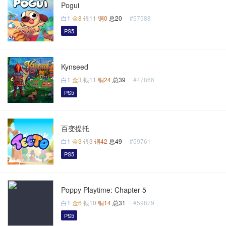
Pogui
白1
金8
银11
铜0
总20
#57588
PS5
Kynseed
白1
金3
银11
铜24
总39
#47866
PS5
百变提托
白1
金3
银3
铜42
总49
#59761
PS5
Poppy Playtime: Chapter 5
白1
金6
银10
铜14
总31
#59879
PS5