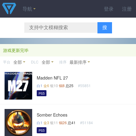
导航
登录
注册
搜
游戏更新完毕
全部
全部
最新排序
平台
DLC
排序
Madden NFL 27
白1
金6
银10
铜8
总25
#55851
PS5
Somber Echoes
白1
金3
银11
铜26
总41
#51184
PS5