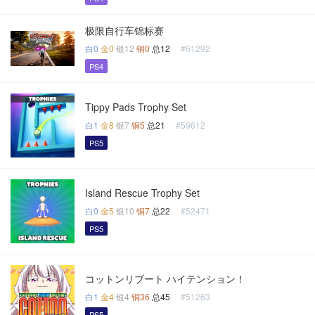
极限自行车锦标赛
白0
金0
银12
铜0
总12
#61292
PS4
Tippy Pads Trophy Set
白1
金8
银7
铜5
总21
#59612
PS5
Island Rescue Trophy Set
白0
金5
银10
铜7
总22
#52471
PS5
コットンリブート ハイテンション！
白1
金4
银4
铜36
总45
#51263
PS5