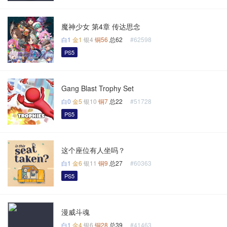
魔神少女 第4章 传达思念
白1
金1
银4
铜56
总62
#62598
PS5
Gang Blast Trophy Set
白0
金5
银10
铜7
总22
#51728
PS5
这个座位有人坐吗？
白1
金6
银11
铜9
总27
#60363
PS5
漫威斗魂
白1
金4
银6
铜28
总39
#41463