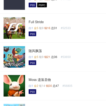
PS5
PSPC
Full Stride
白1
金5
银9
铜16
总31
#52533
PS5
随风飘荡
白1
金5
银9
铜21
总36
#53650
PS5
Moss 遗落圣物
白1
金2
银14
铜30
总47
#56805
PS5