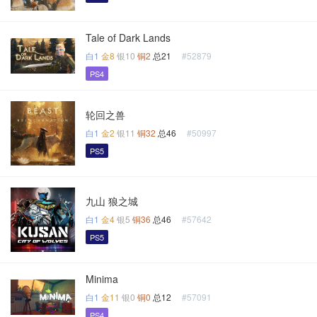
Tale of Dark Lands
白1
金8
银10
铜2
总21
#52879
PS4
轮回之兽
白1
金2
银11
铜32
总46
#50997
PS5
九山 狼之城
白1
金4
银5
铜36
总46
#57642
PS5
Minima
白1
金11
银0
铜0
总12
#57091
PS4