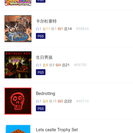
卡尔杜塞特
白1
金11
银1
铜1
总14
#58624
PS5
生日男孩
白1
金8
银8
铜4
总21
#59755
PS5
Bedrotting
白1
金6
银15
铜0
总22
#49710
PS5
Lets castle Trophy Set