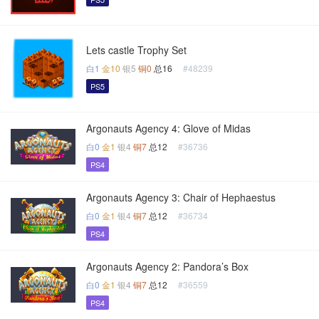
Lets castle Trophy Set
白1
金10
银5
铜0
总16
#48239
PS5
Argonauts Agency 4: Glove of Midas
白0
金1
银4
铜7
总12
#36736
PS4
Argonauts Agency 3: Chair of Hephaestus
白0
金1
银4
铜7
总12
#36734
PS4
Argonauts Agency 2: Pandora’s Box
白0
金1
银4
铜7
总12
#36559
PS4