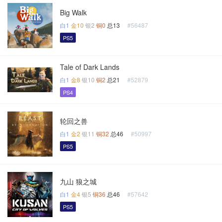
Big Walk
白1
金10
银2
铜0
总13
#56487
PS5
Tale of Dark Lands
白1
金8
银10
铜2
总21
#52879
PS4
轮回之兽
白1
金2
银11
铜32
总46
#50997
PS5
九山 狼之城
白1
金4
银5
铜36
总46
#57642
PS5