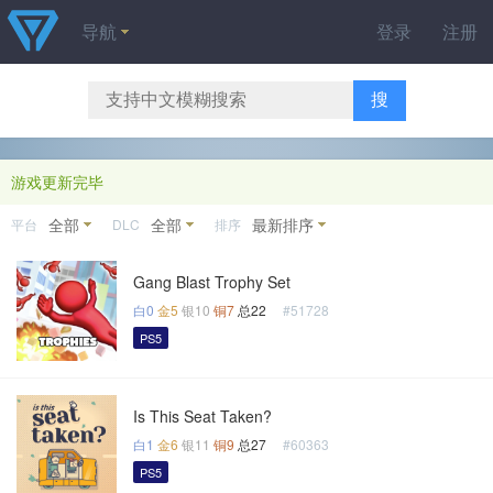
导航
登录
注册
搜
游戏更新完毕
全部
全部
最新排序
平台
DLC
排序
Gang Blast Trophy Set
白0
金5
银10
铜7
总22
#51728
PS5
Is This Seat Taken?
白1
金6
银11
铜9
总27
#60363
PS5