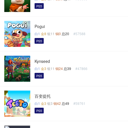
PS5
Pogui
白1
金8
银11
铜0
总20
#57588
PS5
Kynseed
白1
金3
银11
铜24
总39
#47866
PS5
百变提托
白1
金3
银3
铜42
总49
#59761
PS5