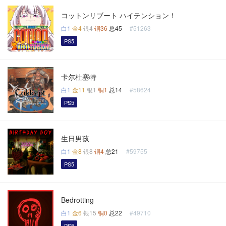
コットンリブート ハイテンション！
白1
金4
银4
铜36
总45
#51263
PS5
卡尔杜塞特
白1
金11
银1
铜1
总14
#58624
PS5
生日男孩
白1
金8
银8
铜4
总21
#59755
PS5
Bedrotting
白1
金6
银15
铜0
总22
#49710
PS5