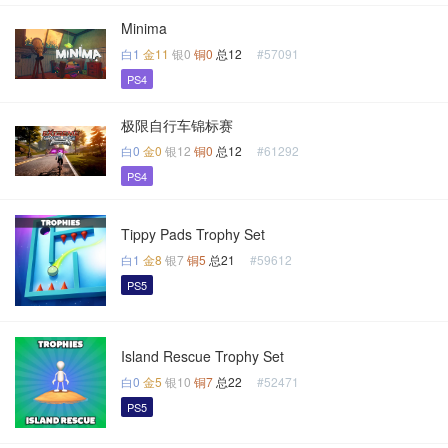
Minima
白1
金11
银0
铜0
总12
#57091
PS4
极限自行车锦标赛
白0
金0
银12
铜0
总12
#61292
PS4
Tippy Pads Trophy Set
白1
金8
银7
铜5
总21
#59612
PS5
Island Rescue Trophy Set
白0
金5
银10
铜7
总22
#52471
PS5