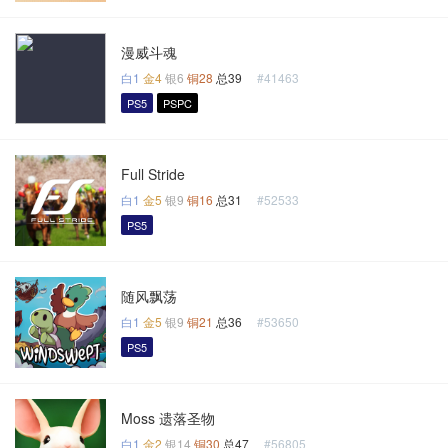
漫威斗魂
白1
金4
银6
铜28
总39
#41463
PS5
PSPC
Full Stride
白1
金5
银9
铜16
总31
#52533
PS5
随风飘荡
白1
金5
银9
铜21
总36
#53650
PS5
Moss 遗落圣物
白1
金2
银14
铜30
总47
#56805