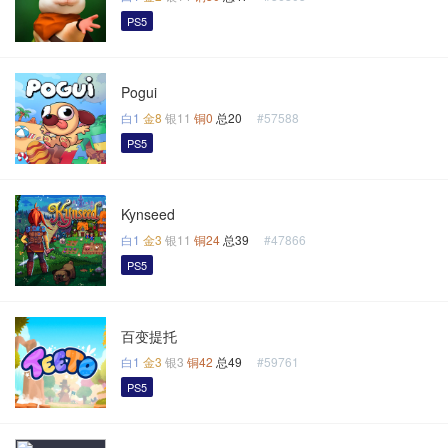
PS5
Pogui
白1
金8
银11
铜0
总20
#57588
PS5
Kynseed
白1
金3
银11
铜24
总39
#47866
PS5
百变提托
白1
金3
银3
铜42
总49
#59761
PS5