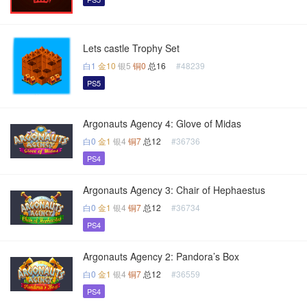
Lets castle Trophy Set
白1
金10
银5
铜0
总16
#48239
PS5
Argonauts Agency 4: Glove of Midas
白0
金1
银4
铜7
总12
#36736
PS4
Argonauts Agency 3: Chair of Hephaestus
白0
金1
银4
铜7
总12
#36734
PS4
Argonauts Agency 2: Pandora’s Box
白0
金1
银4
铜7
总12
#36559
PS4