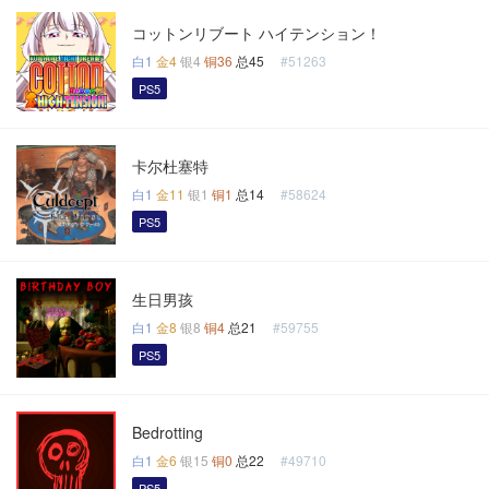
コットンリブート ハイテンション！
白1
金4
银4
铜36
总45
#51263
PS5
卡尔杜塞特
白1
金11
银1
铜1
总14
#58624
PS5
生日男孩
白1
金8
银8
铜4
总21
#59755
PS5
Bedrotting
白1
金6
银15
铜0
总22
#49710
PS5