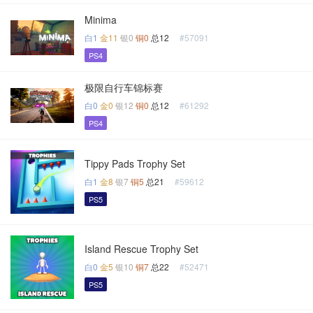
Minima
白1
金11
银0
铜0
总12
#57091
PS4
极限自行车锦标赛
白0
金0
银12
铜0
总12
#61292
PS4
Tippy Pads Trophy Set
白1
金8
银7
铜5
总21
#59612
PS5
Island Rescue Trophy Set
白0
金5
银10
铜7
总22
#52471
PS5