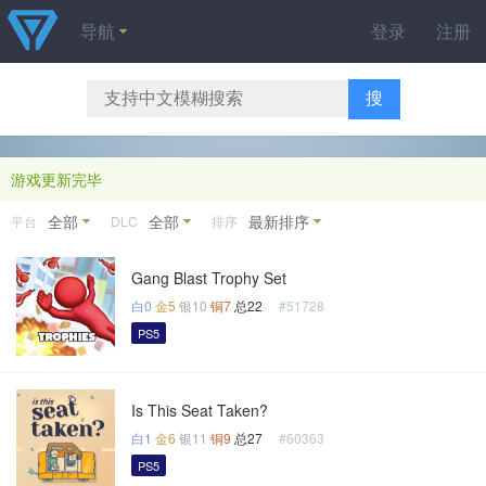
导航
登录
注册
搜
游戏更新完毕
全部
全部
最新排序
平台
DLC
排序
Gang Blast Trophy Set
白0
金5
银10
铜7
总22
#51728
PS5
Is This Seat Taken?
白1
金6
银11
铜9
总27
#60363
PS5