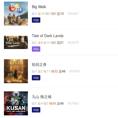
Big Walk
白1
金10
银2
铜0
总13
#56487
PS5
Tale of Dark Lands
白1
金8
银10
铜2
总21
#52879
PS4
轮回之兽
白1
金2
银11
铜32
总46
#50997
PS5
九山 狼之城
白1
金4
银5
铜36
总46
#57642
PS5