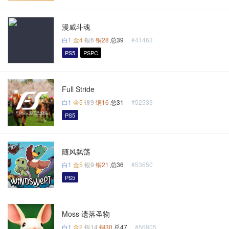
漫威斗魂
白1
金4
银6
铜28
总39
#41463
PS5
PSPC
Full Stride
白1
金5
银9
铜16
总31
#52533
PS5
随风飘荡
白1
金5
银9
铜21
总36
#53650
PS5
Moss 遗落圣物
白1
金2
银14
铜30
总47
#56805