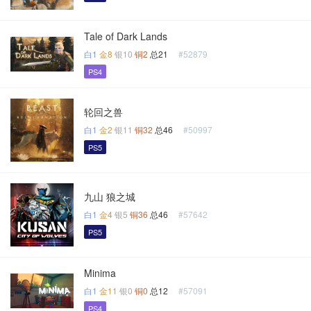
Tale of Dark Lands
白1
金8
银10
铜2
总21
#52879
PS4
轮回之兽
白1
金2
银11
铜32
总46
#50997
PS5
九山 狼之城
白1
金4
银5
铜36
总46
#57642
PS5
Minima
白1
金11
银0
铜0
总12
#57091
PS4