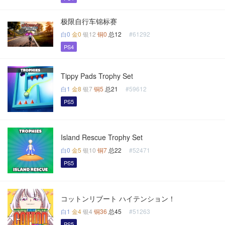
极限自行车锦标赛
白0
金0
银12
铜0
总12
#61292
PS4
Tippy Pads Trophy Set
白1
金8
银7
铜5
总21
#59612
PS5
Island Rescue Trophy Set
白0
金5
银10
铜7
总22
#52471
PS5
コットンリブート ハイテンション！
白1
金4
银4
铜36
总45
#51263
PS5