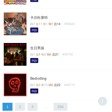
卡尔杜塞特
白1
金11
银1
铜1
总14
#58624
PS5
生日男孩
白1
金8
银8
铜4
总21
#59755
PS5
Bedrotting
白1
金6
银15
铜0
总22
#49710
PS5
T
1
2
3
...
250