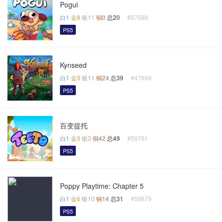
Pogui
白1
金8
银11
铜0
总20
#57588
PS5
Kynseed
白1
金3
银11
铜24
总39
#47866
PS5
百变提托
白1
金3
银3
铜42
总49
#59761
PS5
Poppy Playtime: Chapter 5
白1
金6
银10
铜14
总31
#59879
PS5