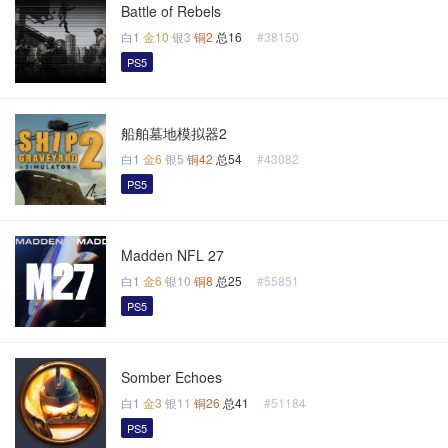
Battle of Rebels
白1
金10
银3
铜2
总16
#38150
PS5
船舶墓地模拟器2
白1
金6
银5
铜42
总54
#43082
PS5
Madden NFL 27
白1
金6
银10
铜8
总25
#55851
PS5
Somber Echoes
白1
金3
银11
铜26
总41
#51184
PS5