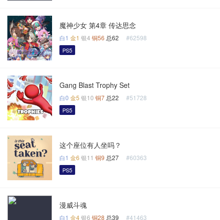
魔神少女 第4章 传达思念
白1
金1
银4
铜56
总62
#62598
PS5
Gang Blast Trophy Set
白0
金5
银10
铜7
总22
#51728
PS5
这个座位有人坐吗？
白1
金6
银11
铜9
总27
#60363
PS5
漫威斗魂
白1
金4
银6
铜28
总39
#41463