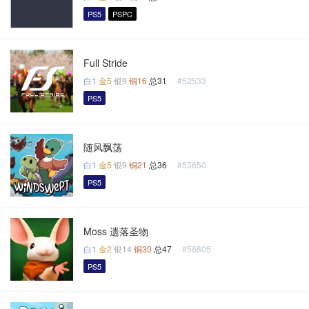
PS5
PSPC
Full Stride
白1
金5
银9
铜16
总31
#52533
PS5
随风飘荡
白1
金5
银9
铜21
总36
#53650
PS5
Moss 遗落圣物
白1
金2
银14
铜30
总47
#56805
PS5