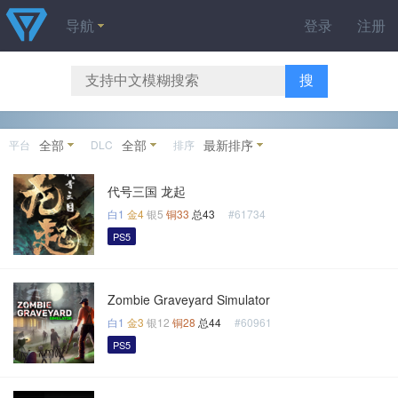
导航
登录
注册
搜
全部
全部
最新排序
平台
DLC
排序
代号三国 龙起
白1
金4
银5
铜33
总43
#61734
PS5
Zombie Graveyard Simulator
白1
金3
银12
铜28
总44
#60961
PS5