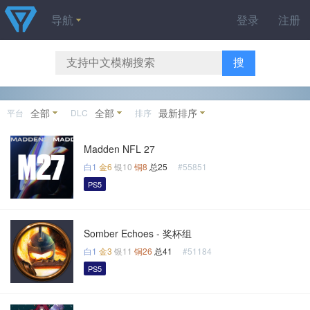
导航
登录
注册
搜
全部
全部
最新排序
平台
DLC
排序
Madden NFL 27
白1
金6
银10
铜8
总25
#55851
PS5
Somber Echoes - 奖杯组
白1
金3
银11
铜26
总41
#51184
PS5