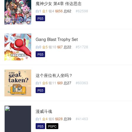
魔神少女 第4章 传达思念
白1
金1
银4
铜56
总62
#62598
PS5
Gang Blast Trophy Set
白0
金5
银10
铜7
总22
#51728
PS5
这个座位有人坐吗？
白1
金6
银11
铜9
总27
#60363
PS5
漫威斗魂
白1
金4
银6
铜28
总39
#41463
PS5
PSPC