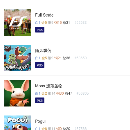
Full Stride
白1
金5
银9
铜16
总31
#52533
PS5
随风飘荡
白1
金5
银9
铜21
总36
#53650
PS5
Moss 遗落圣物
白1
金2
银14
铜30
总47
#56805
PS5
Pogui
白1
金8
银11
铜0
总20
#57588