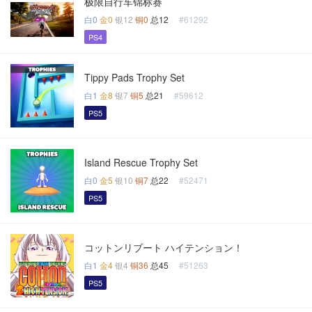
极限自行车锦标赛
白0
金0
银12
铜0
总12
#61292
PS4
Tippy Pads Trophy Set
白1
金8
银7
铜5
总21
#59612
PS5
Island Rescue Trophy Set
白0
金5
银10
铜7
总22
#52471
PS5
コットンリブート ハイテンション！
白1
金4
银4
铜36
总45
#51263
PS5