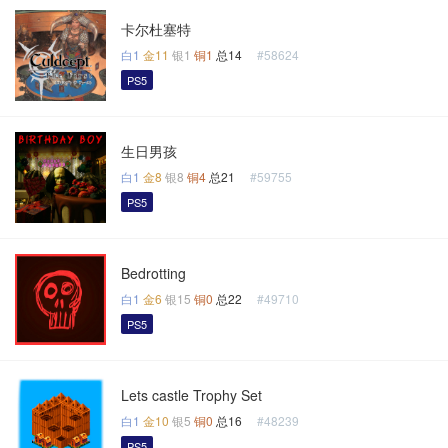
卡尔杜塞特
白1
金11
银1
铜1
总14
#58624
PS5
生日男孩
白1
金8
银8
铜4
总21
#59755
PS5
Bedrotting
白1
金6
银15
铜0
总22
#49710
PS5
Lets castle Trophy Set
白1
金10
银5
铜0
总16
#48239
PS5