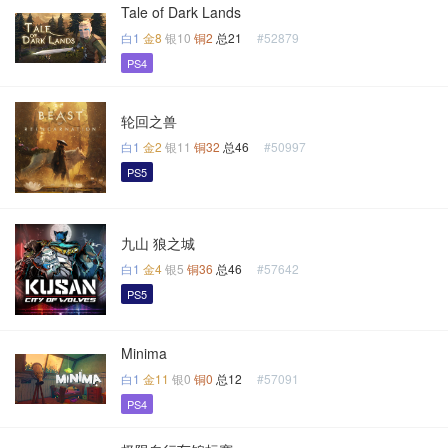
Tale of Dark Lands
白1
金8
银10
铜2
总21
#52879
PS4
轮回之兽
白1
金2
银11
铜32
总46
#50997
PS5
九山 狼之城
白1
金4
银5
铜36
总46
#57642
PS5
Minima
白1
金11
银0
铜0
总12
#57091
PS4