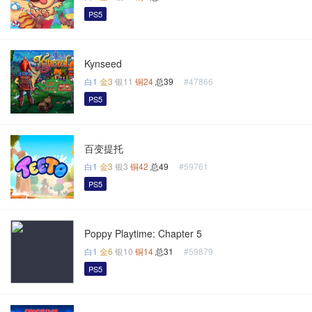
PS5
Kynseed
白1
金3
银11
铜24
总39
#47866
PS5
百变提托
白1
金3
银3
铜42
总49
#59761
PS5
Poppy Playtime: Chapter 5
白1
金6
银10
铜14
总31
#59879
PS5