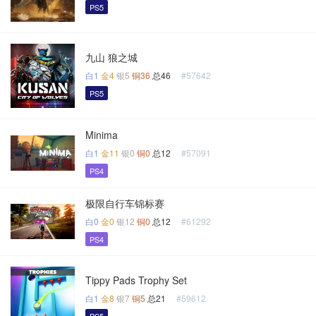
PS5
九山 狼之城
白1
金4
银5
铜36
总46
#57642
PS5
Minima
白1
金11
银0
铜0
总12
#57091
PS4
极限自行车锦标赛
白0
金0
银12
铜0
总12
#61292
PS4
Tippy Pads Trophy Set
白1
金8
银7
铜5
总21
#59612