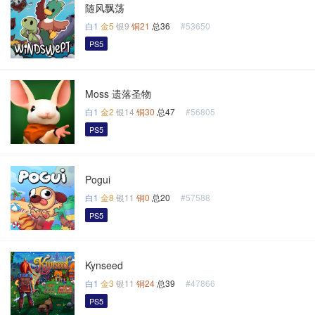
随风飘荡
白1
金5
银9
铜21
总36
#53650
PS5
Moss 遗落圣物
白1
金2
银14
铜30
总47
#56805
PS5
Pogui
白1
金8
银11
铜0
总20
#57588
PS5
Kynseed
白1
金3
银11
铜24
总39
#47866
PS5