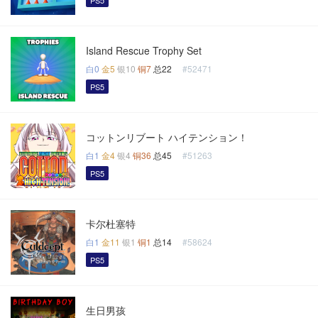
PS5
Island Rescue Trophy Set
白0
金5
银10
铜7
总22
#52471
PS5
コットンリブート ハイテンション！
白1
金4
银4
铜36
总45
#51263
PS5
卡尔杜塞特
白1
金11
银1
铜1
总14
#58624
PS5
生日男孩