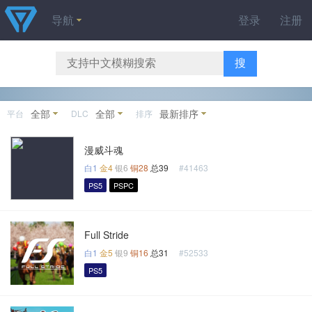
导航
登录
注册
搜
全部
全部
最新排序
平台
DLC
排序
漫威斗魂
白1
金4
银6
铜28
总39
#41463
PS5
PSPC
Full Stride
白1
金5
银9
铜16
总31
#52533
PS5