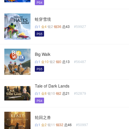
PS4
蛙穿雪境
白1
金4
银2
铜36
总43
#59927
PS5
Big Walk
白1
金10
银2
铜0
总13
#56487
PS5
Tale of Dark Lands
白1
金8
银10
铜2
总21
#52879
PS4
轮回之兽
白1
金2
银11
铜32
总46
#50997