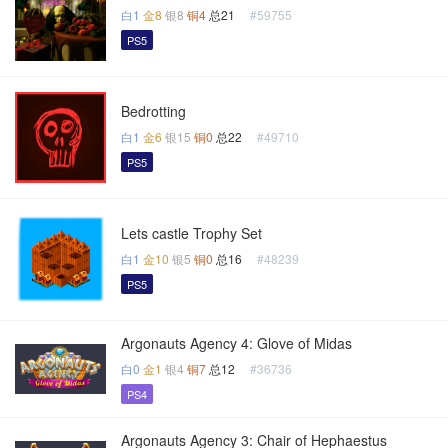
白1
金8
银8
铜4
总21
#59755
PS5
Bedrotting
白1
金6
银15
铜0
总22
#49710
PS5
Lets castle Trophy Set
白1
金10
银5
铜0
总16
#48239
PS5
Argonauts Agency 4: Glove of Midas
白0
金1
银4
铜7
总12
#36736
PS4
Argonauts Agency 3: Chair of Hephaestus