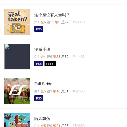
这个座位有人坐吗？
白1
金6
银11
铜9
总27
#60363
PS5
漫威斗魂
白1
金4
银6
铜28
总39
#41463
PS5
PSPC
Full Stride
白1
金5
银9
铜16
总31
#52533
PS5
随风飘荡
白1
金5
银9
铜21
总36
#53650