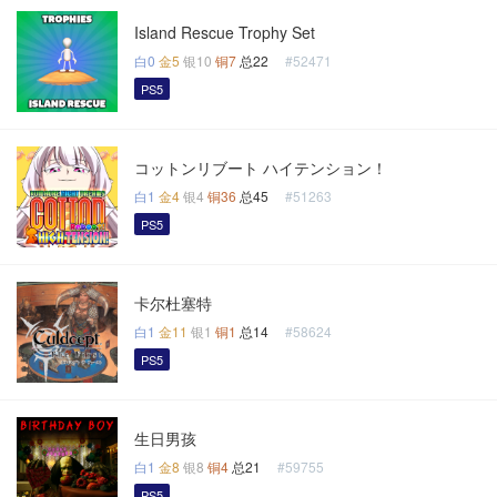
Island Rescue Trophy Set
白0
金5
银10
铜7
总22
#52471
PS5
コットンリブート ハイテンション！
白1
金4
银4
铜36
总45
#51263
PS5
卡尔杜塞特
白1
金11
银1
铜1
总14
#58624
PS5
生日男孩
白1
金8
银8
铜4
总21
#59755
PS5