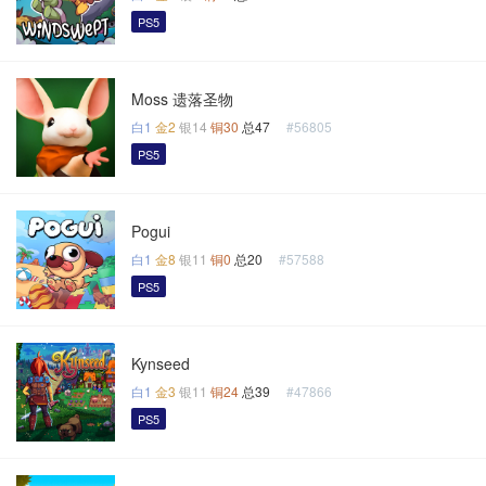
PS5
Moss 遗落圣物
白1
金2
银14
铜30
总47
#56805
PS5
Pogui
白1
金8
银11
铜0
总20
#57588
PS5
Kynseed
白1
金3
银11
铜24
总39
#47866
PS5