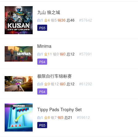
九山 狼之城
白1
金4
银5
铜36
总46
#57642
PS5
Minima
白1
金11
银0
铜0
总12
#57091
PS4
极限自行车锦标赛
白0
金0
银12
铜0
总12
#61292
PS4
Tippy Pads Trophy Set
白1
金8
银7
铜5
总21
#59612
PS5