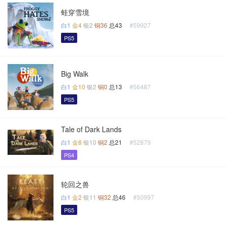
蛙穿雪境
白1
金4
银2
铜36
总43
#59927
PS5
Big Walk
白1
金10
银2
铜0
总13
#56487
PS5
Tale of Dark Lands
白1
金8
银10
铜2
总21
#52879
PS4
轮回之兽
白1
金2
银11
铜32
总46
#50997
PS5