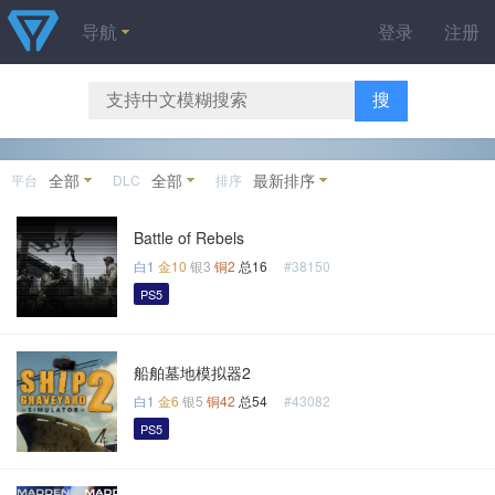
导航
登录
注册
搜
全部
全部
最新排序
平台
DLC
排序
Battle of Rebels
白1
金10
银3
铜2
总16
#38150
PS5
船舶墓地模拟器2
白1
金6
银5
铜42
总54
#43082
PS5