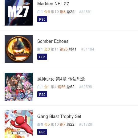
Madden NFL 27
白1
金6
银10
铜8
总25
#55851
PS5
Somber Echoes
白1
金3
银11
铜26
总41
#51184
PS5
魔神少女 第4章 传达思念
白1
金1
银4
铜56
总62
#62598
PS5
Gang Blast Trophy Set
白0
金5
银10
铜7
总22
#51728
PS5