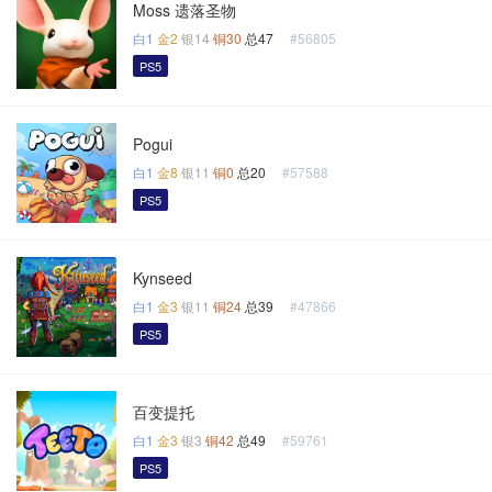
Moss 遗落圣物
白1
金2
银14
铜30
总47
#56805
PS5
Pogui
白1
金8
银11
铜0
总20
#57588
PS5
Kynseed
白1
金3
银11
铜24
总39
#47866
PS5
百变提托
白1
金3
银3
铜42
总49
#59761
PS5