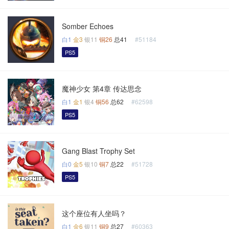
Somber Echoes
白1
金3
银11
铜26
总41
#51184
PS5
魔神少女 第4章 传达思念
白1
金1
银4
铜56
总62
#62598
PS5
Gang Blast Trophy Set
白0
金5
银10
铜7
总22
#51728
PS5
这个座位有人坐吗？
白1
金6
银11
铜9
总27
#60363