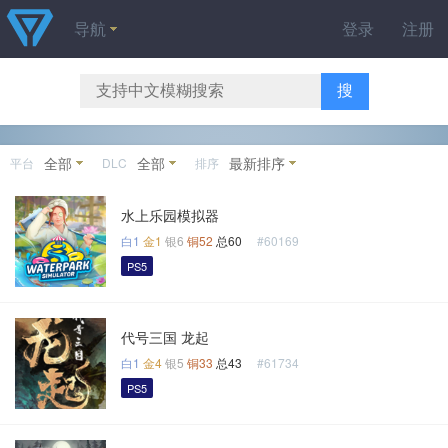
导航
登录
注册
搜
全部
全部
最新排序
平台
DLC
排序
水上乐园模拟器
白1
金1
银6
铜52
总60
#60169
PS5
代号三国 龙起
白1
金4
银5
铜33
总43
#61734
PS5