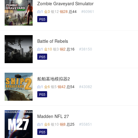
Zombie Graveyard Simulator
白1
金3
银12
铜28
总44
#60961
PS5
Battle of Rebels
白1
金10
银3
铜2
总16
#38150
PS5
船舶墓地模拟器2
白1
金6
银5
铜42
总54
#43082
PS5
Madden NFL 27
白1
金6
银10
铜8
总25
#55851
PS5