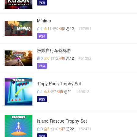
PS5
Minima
白1
金11
银0
铜0
总12
#57091
PS4
极限自行车锦标赛
白0
金0
银12
铜0
总12
#61292
PS4
Tippy Pads Trophy Set
白1
金8
银7
铜5
总21
#59612
PS5
Island Rescue Trophy Set
白0
金5
银10
铜7
总22
#52471
PS5