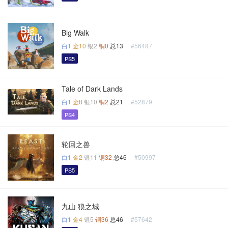
Big Walk
白1
金10
银2
铜0
总13
#56487
PS5
Tale of Dark Lands
白1
金8
银10
铜2
总21
#52879
PS4
轮回之兽
白1
金2
银11
铜32
总46
#50997
PS5
九山 狼之城
白1
金4
银5
铜36
总46
#57642