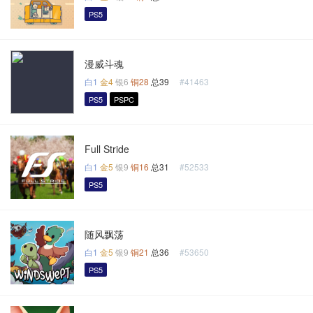
PS5
漫威斗魂
白1
金4
银6
铜28
总39
#41463
PS5
PSPC
Full Stride
白1
金5
银9
铜16
总31
#52533
PS5
随风飘荡
白1
金5
银9
铜21
总36
#53650
PS5