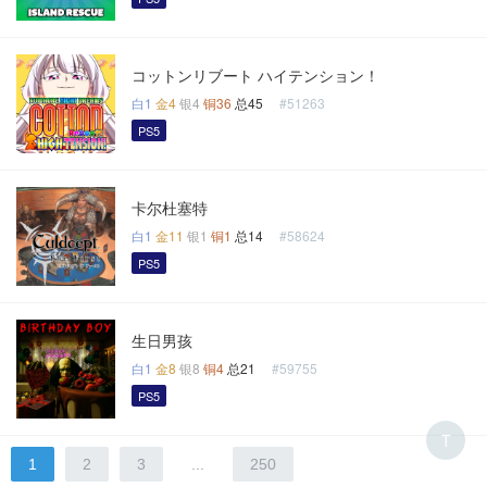
コットンリブート ハイテンション！
白1
金4
银4
铜36
总45
#51263
PS5
卡尔杜塞特
白1
金11
银1
铜1
总14
#58624
PS5
生日男孩
白1
金8
银8
铜4
总21
#59755
PS5
T
1
2
3
...
250