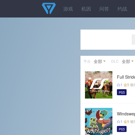
游戏
机因
问答
约战
全部
全部
平台
DLC
Full Strid
白1
金5
银
PS5
Windswe
白1
金5
银
PS5