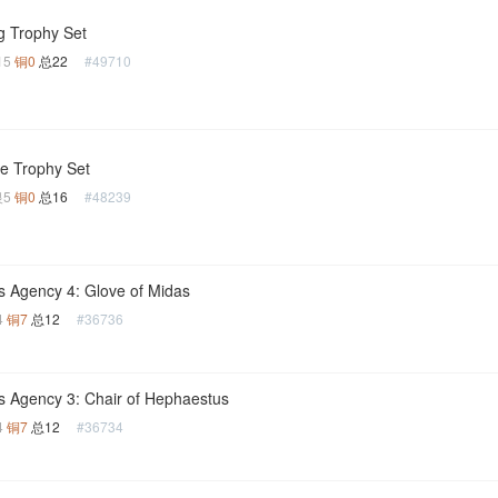
g Trophy Set
15
铜0
总22
#49710
le Trophy Set
银5
铜0
总16
#48239
s Agency 4: Glove of Midas
4
铜7
总12
#36736
s Agency 3: Chair of Hephaestus
4
铜7
总12
#36734