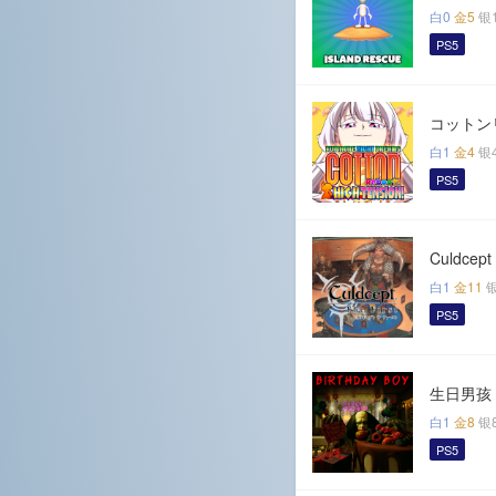
白0
金5
银
PS5
コットン
白1
金4
银
PS5
Culdcept 
白1
金11
PS5
生日男孩
白1
金8
银
PS5