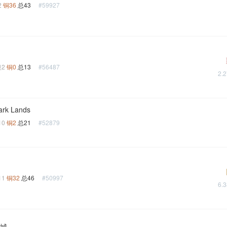
2
铜36
总43
#59927
银2
铜0
总13
#56487
2.
ark Lands
10
铜2
总21
#52879
11
铜32
总46
#50997
6.
之城