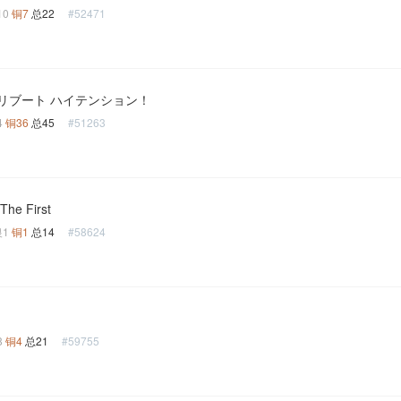
10
铜7
总22
#52471
リブート ハイテンション！
4
铜36
总45
#51263
The First
银1
铜1
总14
#58624
8
铜4
总21
#59755