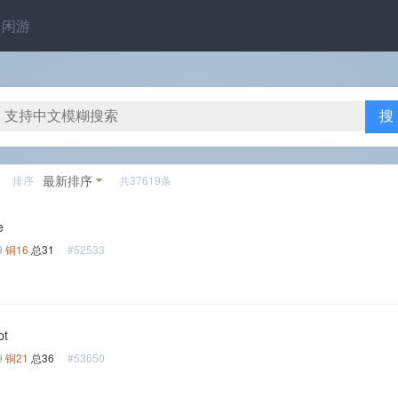
闲游
搜
最新排序
排序
共37619条
e
9
铜16
总31
#52533
pt
9
铜21
总36
#53650