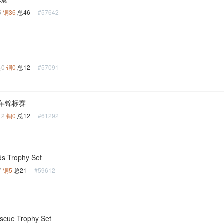
5
铜36
总46
#57642
银0
铜0
总12
#57091
车锦标赛
12
铜0
总12
#61292
ds Trophy Set
7
铜5
总21
#59612
escue Trophy Set