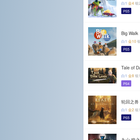
白1
金4
银
PS5
Big Walk
白1
金10
PS5
Tale of D
白1
金8
银
PS4
轮回之兽
白1
金2
银
PS5
九山 狼