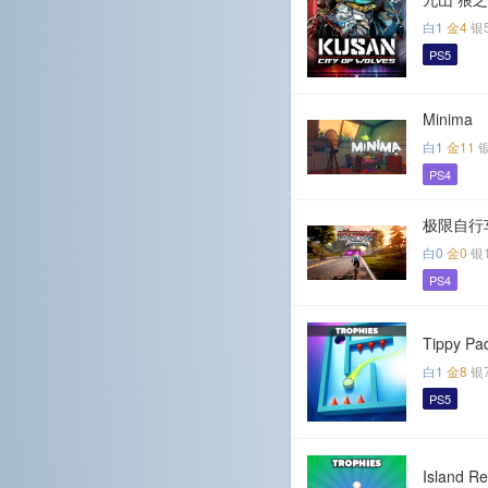
白1
金4
银
PS5
Minima
白1
金11
PS4
极限自行
白0
金0
银
PS4
Tippy Pa
白1
金8
银
PS5
Island R