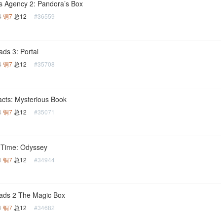
s Agency 2: Pandora’s Box
4
铜7
总12
#36559
ds 3: Portal
4
铜7
总12
#35708
facts: Mysterious Book
4
铜7
总12
#35071
 Time: Odyssey
4
铜7
总12
#34944
ads 2 The Magic Box
4
铜7
总12
#34682